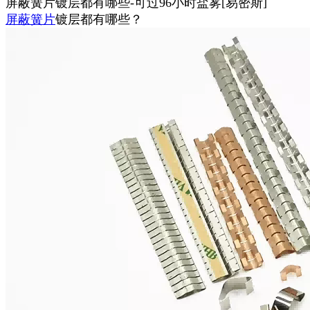
屏蔽簧片镀层都有哪些-可过96小时盐雾[易密斯]
屏蔽簧片
镀层都有哪些？