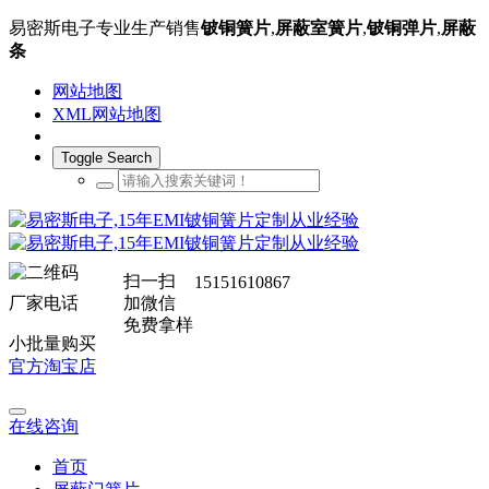
易密斯电子专业生产销售
铍铜簧片
,
屏蔽室簧片
,
铍铜弹片
,
屏蔽
条
网站地图
XML网站地图
Toggle Search
扫一扫
15151610867
厂家电话
加微信
免费拿样
小批量购买
官方淘宝店
在线咨询
首页