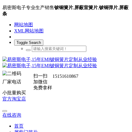
易密斯电子专业生产销售
铍铜簧片
,
屏蔽室簧片
,
铍铜弹片
,
屏蔽
条
网站地图
XML网站地图
Toggle Search
扫一扫
15151610867
厂家电话
加微信
免费拿样
小批量购买
官方淘宝店
在线咨询
首页