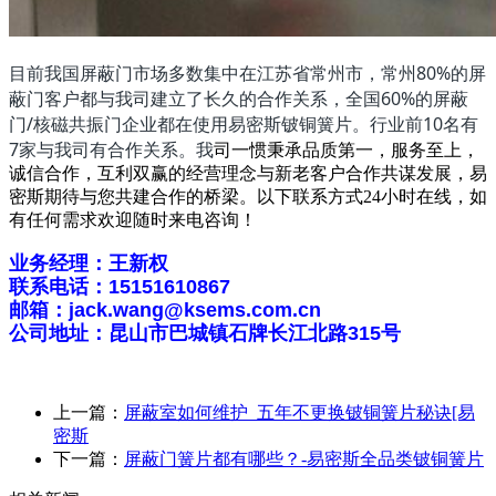
目前我国屏蔽门市场多数集中在江苏省常州市，常州80%的屏
蔽门客户都与我司建立了长久的合作关系
，全国60%的屏蔽
门/核磁共振门企业都在使用易密斯铍铜簧片。行业前10名有
7家与我司有合作关系。我
司一惯秉承品质第一，服务至上，
诚信合作，互利双赢的经营理念与新老客户合作共谋发展，易
密斯期待与您共建合作的桥梁。以下联系方式24小时在线，
如
有任何需求欢迎随时来电咨询！
业务经理：王新权
联系电话：15151610867
邮箱：jack.wang@ksems.com.cn
公司地址：昆山市巴城镇石牌长江北路315号
上一篇：
屏蔽室如何维护_五年不更换铍铜簧片秘诀[易
密斯
下一篇：
屏蔽门簧片都有哪些？-易密斯全品类铍铜簧片