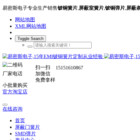
易密斯电子专业生产销售
铍铜簧片
,
屏蔽室簧片
,
铍铜弹片
,
屏蔽
网站地图
XML网站地图
Toggle Search
扫一扫
15151610867
厂家电话
加微信
免费拿样
小批量购买
官方淘宝店
在线咨询
首页
屏蔽门簧片
SMD弹片