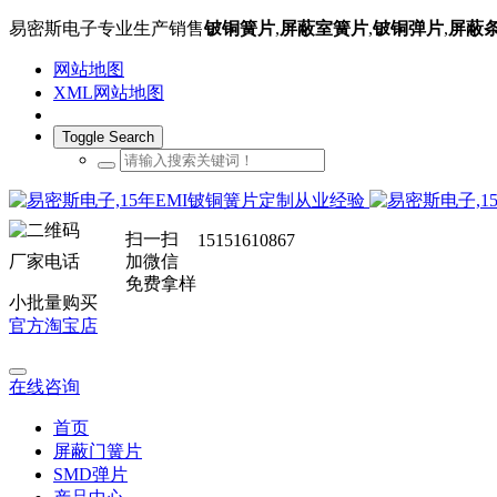
易密斯电子专业生产销售
铍铜簧片
,
屏蔽室簧片
,
铍铜弹片
,
屏蔽
网站地图
XML网站地图
Toggle Search
扫一扫
15151610867
厂家电话
加微信
免费拿样
小批量购买
官方淘宝店
在线咨询
首页
屏蔽门簧片
SMD弹片