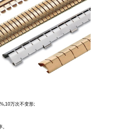
%,10万次不变形;
率
。