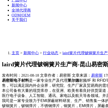
产品中心
新闻中心
全球代理商
ODM/OEM
关于我们
主页
>
新闻中心
>
行业动态
>
laird簧片代理铍铜簧片生
laird簧片代理铍铜簧片生产商-昆山易密
发布时间：2021-08-18
文章作者：易密斯
文章来源：
易密斯
17
易密斯电子材料
是一家专业生产及代理
莱尔德
射频/IF 和 RFID
售，可以满足国内外企业界，研究院、生产厂家及贸易商的需
本公司备有大量的现货库存，在亚洲、欧美有着良好供货渠道
医疗电子设备、人工智能、通讯、家电以及航天等各领域。并
我司是一家专业致力于EMI屏蔽材料研发、生产、销售集一体
铍铜簧片，铍铜弹片，不锈钢弹片，铜簧片，EMI弹片，屏蔽