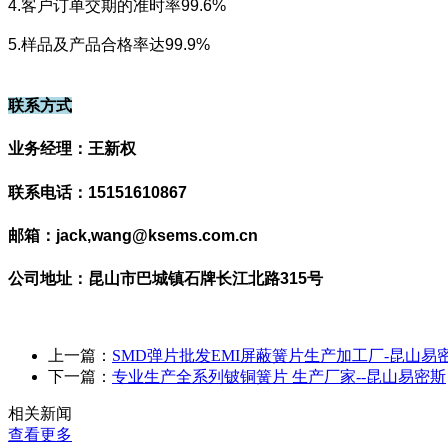
4.客户订单交期的准时率99.6%
5.样品及产品合格率达99.9%
联系方式
业务经理：王新权
联系电话：15151610867
邮箱：jack,wang@ksems.com.cn
公司地址：昆山市巴城镇石牌长江北路315号
上一篇：
SMD弹片批发EMI屏蔽簧片生产加工厂-昆山易
下一篇：
专业生产全系列铍铜簧片 生产厂家--昆山易密斯
相关新闻
查看更多