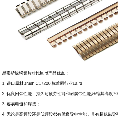
易密斯铍铜簧片对比laird产品优点：
1. 进口原材Brush C17200,标准同行业Laird
2. 优良回弹性能、
持久耐疲劳性能
和
耐腐蚀性能
,压缩其高度70
3
. 容易电镀和焊接；
4. 无论是高频段还是低频段都有优良导电性能，具有
超低磁导