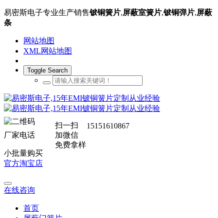
易密斯电子专业生产销售
铍铜簧片
,
屏蔽室簧片
,
铍铜弹片
,
屏蔽
条
网站地图
XML网站地图
Toggle Search
扫一扫
15151610867
厂家电话
加微信
免费拿样
小批量购买
官方淘宝店
在线咨询
首页