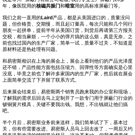
年，像医院用的
核磁共振门
和
暗室
用的高标准屏蔽门等。
我们之前一直用的
Laird
产品，都是从美国进口的，质量没问
题，但价格贵、交期慢，而且起订量高，每次只能和几个同行
朋友一起拼单，提前半年从美国订货，到货后再请第三方报关
交税，相当麻烦，一个小小的弹片搞的这么烦，真是无奈。之
前也找过国内的生产厂家，简单一试，质量不过关，不知道是
原材料还是热处理有问题。
和易密斯相识在上海的展会上，展会上看到他们的产品光泽度
还不错，产品性能方面包括压缩力、回弹性等方面确实是心里
没底，毕竟之前也了解许多家国内的生产厂家，然后就在展会
上面简单交流了下并留了联系方式。
后来展会结束后，易密斯两个销售员跑来我的办公室和现场，
了解我的需求后回去马上定制开了一款专门用于屏蔽门行业的
铍铜簧片模具，关键不要我出钱。我想，不出钱就让他们搞
吧。
半个月后，易密斯业务前来送样，我们简单试了下，基本过
关，但有些需要改进。易密斯人员马上回去改了，一周后又约