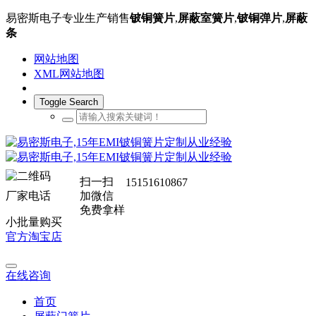
易密斯电子专业生产销售
铍铜簧片
,
屏蔽室簧片
,
铍铜弹片
,
屏蔽
条
网站地图
XML网站地图
Toggle Search
扫一扫
15151610867
厂家电话
加微信
免费拿样
小批量购买
官方淘宝店
在线咨询
首页